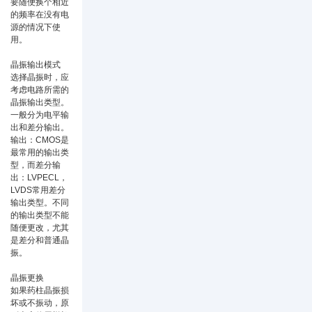
要随便换个相近
的频率在没有电
源的情况下使
用。
晶振输出模式
选择晶振时，应
考虑电路所需的
晶振输出类型。
一般分为电平输
出和差分输出。
输出：CMOS是
最常用的输出类
型，而差分输
出：LVPECL，
LVDS常用差分
输出类型。不同
的输出类型不能
随便更改，尤其
是差分和普通晶
振。
晶振更换
如果药柱晶振损
坏或不振动，原