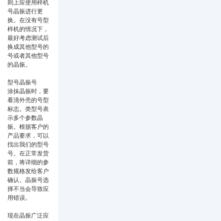
则上应使用样机
号晶振进行更
换。在没有号型
样机的情况下，
最好考虑测试后
换成其他型号的
号或者其他型号
的晶振。
型号晶振号
涂抹晶振时，要
看清外壳的号型
标志。类型号表
示多个参数晶
振。根据客户的
产品要求，可以
找出我们的型号
号。在正常发货
前，将详细的参
数规格发给客户
确认。晶振号选
择不当会导致应
用错误。
现在晶振广泛应