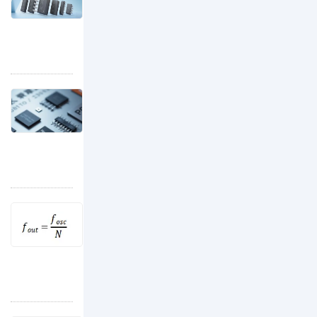
子
系
RTC晶振PCB设计的核心要点
统
RTC
中，
晶
时
振
钟
与
信
普
号
通
都
32.768kHz
扮
晶
演
不同应用场景中的晶振分类知识合集1
振
着“心
按
的
脏
晶
PCB
起
振
设
搏
的
计
器”的
功
要
角
能
点
色。
和
基
实
本
晶振分频原理：数字电路的周期性计数实现频率转换！
现
一
为
技
致，
了
术
其
在
的
核
性
不
心