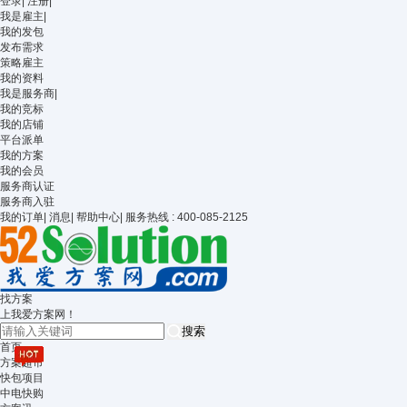
登录
|
注册
|
我是雇主
|
我的发包
发布需求
策略雇主
我的资料
我是服务商
|
我的竞标
我的店铺
平台派单
我的方案
我的会员
服务商认证
服务商入驻
我的订单
|
消息
|
帮助中心
|
服务热线 : 400-085-2125
找方案
上我爱方案网！
搜索
首页
方案超市
快包项目
中电快购