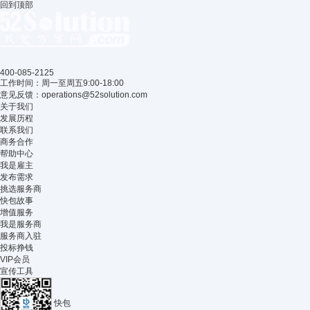
用
时
回到顶部
合
集
钟
理
成
进
的
电
行
布
路，
相
局
其
应
规
400-085-2125
核
的
划
工作时间：周一至周五9:00-18:00
心
分
最
意见反馈：operations@52solution.com
功
频、
大
关于我们
能
倍
限
发展历程
是
频
度
联系我们
提
或
商务合作
屏
供
转
帮助中心
蔽
精
我是雇主
换
来
发布需求
准、
处
自
挑选服务商
稳
理，
板
快包故事
定
从
上
增值服务
的
而
其
我是服务商
时
为
他
服务商入驻
间
各
信
投标挣钱
信
模
号
VIP会员
息
块
源
宣传工具
（包
提
的
括
供
电
秒、
适
快包
磁