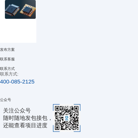
能
同，
均
与
分
在
功
为
于
耗
温
通
RTC时钟芯片的电路工作原理与解析
之
度
过
RTC
间
补
优
芯
取
偿
化
片
得
晶
布
是
最
振
线
发布方案
一
佳
（TCXO）、
以
种
平
压
降
联系客服
专
衡，
控
低
门
需
晶
杂
联系方式
用
要
振
联系方式:
散
于
根
（VCXO）、
电
400-085-2125
精
据
恒
容、
准
具
温
确
计
体
晶
保
公众号
时、
应
振
频
掉
用
（OCXO）。
率
关注公众号
电
场
精
随时随地发包接包，
续
景，
度，
时
对
并
还能查看项目进度
的
基
依
专
准
托