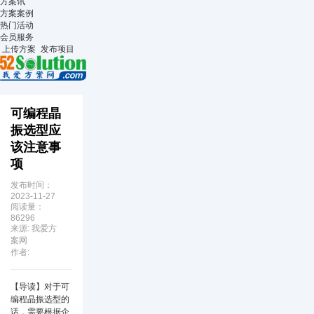
方案讯
方案案例
热门活动
会员服务
上传方案
发布项目
可编程晶
振选型应
该注意事
项
发布时间：
2023-11-27
阅读量：
86296
来源: 我爱方
案网
作者:
【导读】
对于
可
编程晶振
选型的
话，需要根据企