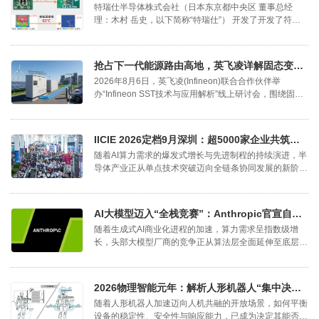
特瑞仕半导体株式会社（日本东京都中央区 董事总经
理：木村 岳史，以下简称“特瑞仕”） 开发了开发了符合
车载AEC-Q100 Grade 1标准的降压型DC/DC转换器新产
品——XD9704/XD9705系列。
抢占下一代能源路由高地，英飞凌详解固态变压器（SST）技术路线图
2026年8月6日，英飞凌(Infineon)联合合作伙伴举
办“Infineon SST技术与应用解析”线上研讨会，围绕固态
变压器(SST)的设计与应用，重点解读其功率器件如何提
升系统效率、简化级联设计，推动SST在数据中心、储能
及电动汽车充电等场景中的落地。
IICIE 2026定档9月深圳：超5000家企业共筑特色“芯”生态
随着AI算力需求的爆发式增长与先进制程的持续演进，半
导体产业正从单点技术突破迈向全链条协同发展的新阶
段。2026年9月9日至11日，IICIE国际集成电路创新博览
会（IC创新博览会）将在深圳国际会展中心盛大启幕。本
届展会以“跨界融合、全链协同，共筑特色芯生态”为主
AI大模型迈入“全栈竞赛”：Anthropic官宣自研芯片，算力供应链迎重构
题，深度联动CIOE中国光博会与elexcon深圳国际电子
随着生成式AI商业化进程的加速，算力需求呈指数级增
展，打造总规模达32万平方米、汇聚超5000家参展企业
长，头部大模型厂商的竞争正从算法层全面延伸至底层硬
与24万名专业观众的国际化高端平台。通过“一证通览三
件基础设施。今日，知名人工智能企业Anthropic首次公
展”的创新模式，IICIE将全面贯通半导体、光电与电子嵌
开确认，已正式组建内部半导体团队，为其核心产品
入式三大关键领域，为产业上下游提供高效、精准的资源
Claude大模型开发定制化AI芯片。这一举措标志着该公
对接通道。
2026物理智能元年：解析人形机器人“集中决策、分布执行”的三层架构
司正从“纯模型研发”向“模型+芯片一体化”方向转型，旨在
随着人形机器人加速迈向人机共融的开放场景，如何平衡
通过软硬件协同设计突破通用算力瓶颈，在日益激烈的
设备的稳定性、安全性与响应能力，已成为决定其能否真
AI“造芯”竞赛中掌握算力成本的主动权。